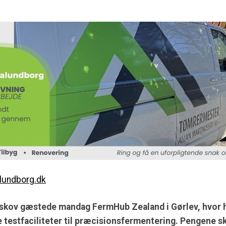
lundborg.dk
skov gæstede mandag FermHub Zealand i Gørlev, hvor h
ye testfaciliteter til præcisionsfermentering. Pengene sk