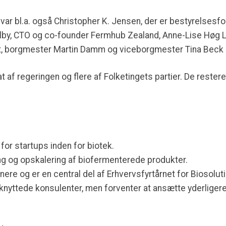
var bl.a. også Christopher K. Jensen, der er bestyrelses
lby, CTO og co-founder Fermhub Zealand, Anne-Lise Høg Le
ut, borgmester Martin Damm og viceborgmester Tina Beck 
fsat af regeringen og flere af Folketingets partier. De rest
for startups inden for biotek.
kling og opskalering af biofermenterede produkter.
re og er en central del af Erhvervsfyrtårnet for Biosolut
ilknyttede konsulenter, men forventer at ansætte yderligere