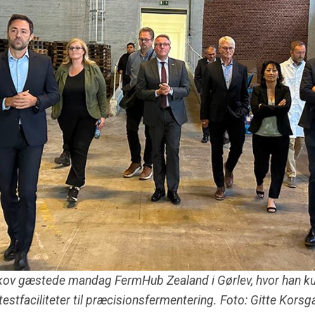
ov gæstede mandag FermHub Zealand i Gørlev, hvor han ku
 testfaciliteter til præcisionsfermentering. Foto: Gitte Korsg