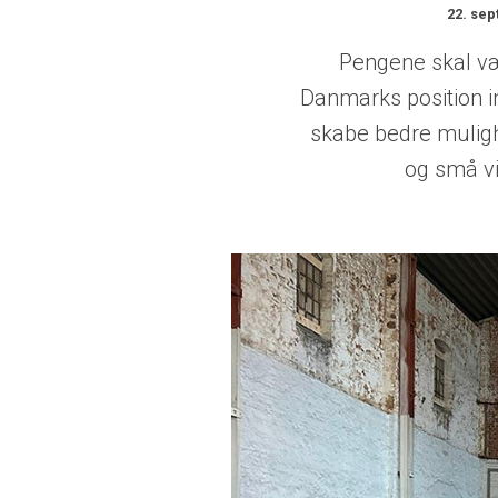
22. se
Pengene skal væ
Danmarks position i
skabe bedre muligh
og små v