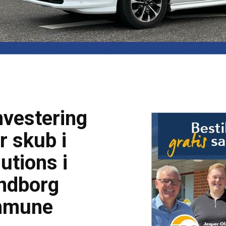
nvestering
r skub i
utions i
ndborg
mmune