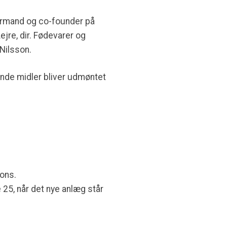
formand og co-founder på
jre, dir. Fødevarer og
Nilsson.
erende midler bliver udmøntet
ions.
 25, når det nye anlæg står