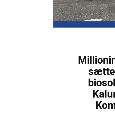
Millioni
sætte
biosol
Kalu
Ko