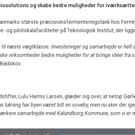
biosolutions og skabe bedre muligheder for iværksætt
 Danmarks største præcisionsfermenteringstank hos FermHu
- og pilotskalafaciliteter på Teknologisk Institut, der ligge
s til næste vægtklasse. Investeringer og samarbejde er hel
nske virksomheder bedre muligheder for at bringe idéer fra s
 Bødskov.
fter, Lulu Harms Larsen, glæder sig over, at netop Gørle
s lukning har byen været lidt en soveby, men nu sker der ig
stærkere samarbejde med Kalundborg Kommune, som vi er me