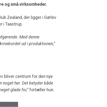
ere og små virksomheder.
b Zealand, der ligger i Gørlev
r i Taastrup.
t afgørende. Med denne
krivebordet ud i produktionen,”
v bliver centrum for den nye
en noget her. Det betyder både
get glade for,”
fortæller hun.