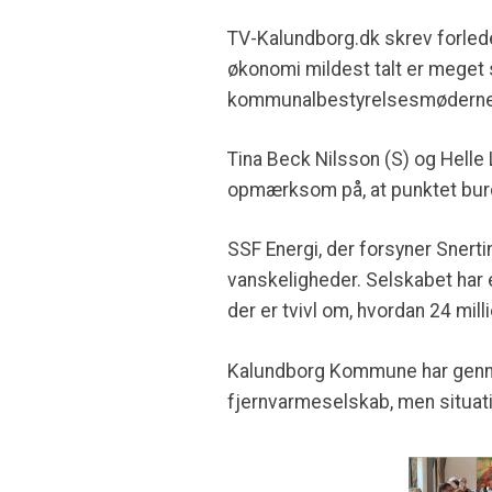
TV-Kalundborg.dk skrev forlede
økonomi mildest talt er meget s
kommunalbestyrelsesmøderne, m
Tina Beck Nilsson (S) og Hell
opmærksom på, at punktet burde
SSF Energi, der forsyner Snerti
vanskeligheder. Selskabet har 
der er tvivl om, hvordan 24 mil
Kalundborg Kommune har gennem
fjernvarmeselskab, men situatio