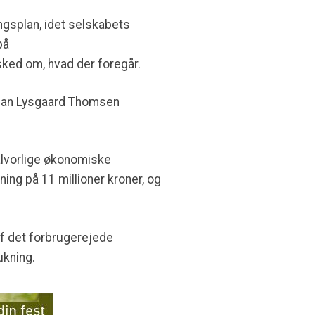
ngsplan, idet selskabets
på
ked om, hvad der foregår.
 Jan Lysgaard Thomsen
 alvorlige økonomiske
ing på 11 millioner kroner, og
f det forbrugerejede
ukning.