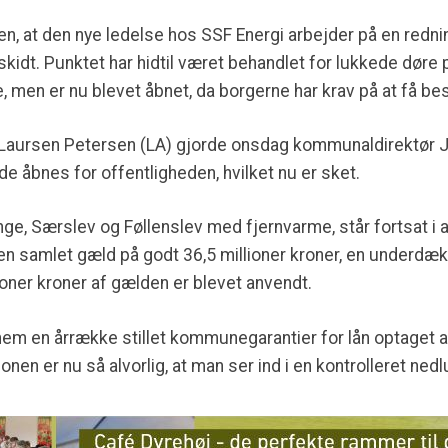
n, at den nye ledelse hos SSF Energi arbejder på en redni
kidt. Punktet har hidtil været behandlet for lukkede døre 
en er nu blevet åbnet, da borgerne har krav på at få bes
e Laursen Petersen (LA) gjorde onsdag kommunaldirektør
 åbnes for offentligheden, hvilket nu er sket.
nge, Særslev og Føllenslev med fjernvarme, står fortsat i
en samlet gæld på godt 36,5 millioner kroner, en underdækn
lioner kroner af gælden er blevet anvendt.
 en årrække stillet kommunegarantier for lån optaget a
nen er nu så alvorlig, at man ser ind i en kontrolleret nedl