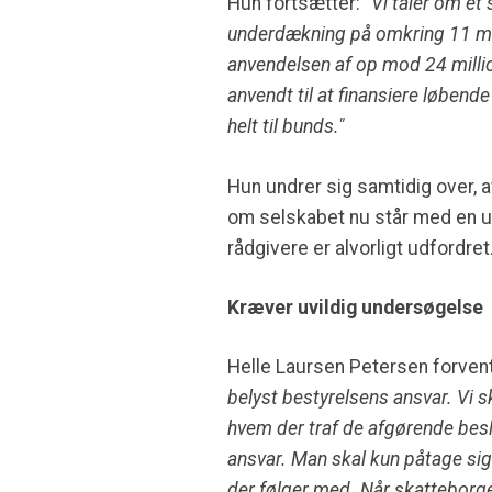
Hun fortsætter: "
Vi taler om et
underdækning på omkring 11 mill
anvendelsen af op mod 24 millio
anvendt til at finansiere løbend
helt til bunds."
Hun undrer sig samtidig over, 
om selskabet nu står med en u
rådgivere er alvorligt udfordret
Kræver uvildig undersøgelse
Helle Laursen Petersen forvente
belyst bestyrelsens ansvar. Vi s
hvem der traf de afgørende beslutn
ansvar. Man skal kun påtage sig 
der følger med. Når skatteborger