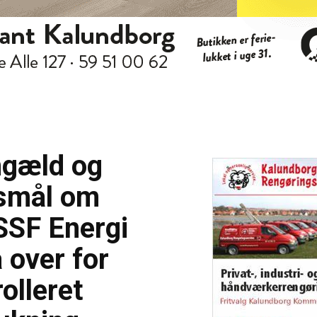
ngæld og
smål om
SSF Energi
 over for
olleret