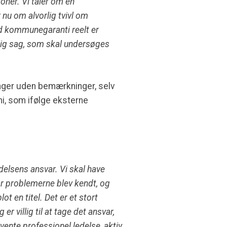
ner. Vi taler om en
nu om alvorlig tvivl om
ed kommunegaranti reelt er
orlig sag, som skal undersøges
inger uden bemærkninger, selv
i, som ifølge eksterne
edelsens ansvar. Vi skal have
når problemerne blev kendt, og
ot en titel. Det er et stort
 villig til at tage det ansvar,
vente professionel ledelse, aktiv