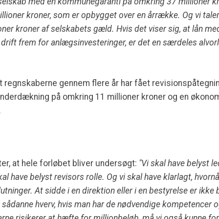
 selskab med en kommunegaranti på omkring 37 millioner kro
ioner kroner, som er opbygget over en årrække. Og vi taler 
ner kroner af selskabets gæld. Hvis det viser sig, at lån m
e drift frem for anlægsinvesteringer, er det en særdeles alv
at regnskaberne gennem flere år har fået revisionspåtegn
nderdækning på omkring 11 millioner kroner og en økonom
.
r, at hele forløbet bliver undersøgt:
"Vi skal have belyst l
kal have belyst revisors rolle. Og vi skal have klarlagt, hvor
inger. At sidde i en direktion eller i en bestyrelse er ikke bl
sådanne hverv, hvis man har de nødvendige kompetencer og er
ne risikerer at hæfte for millionbeløb, må vi også kunne for