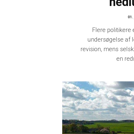
nedl
01.
Flere politikere 
undersøgelse af l
revision, mens selsk
en red