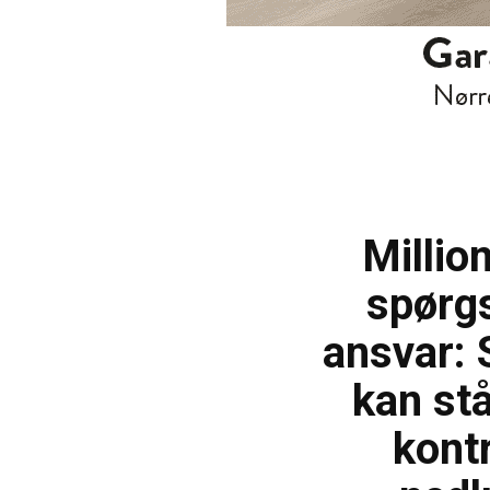
Millio
spørg
ansvar: 
kan stå
kontr