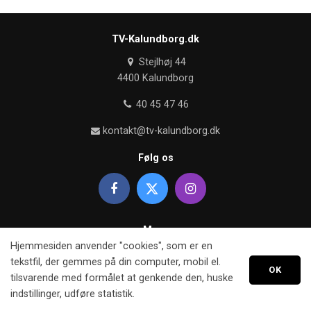
TV-Kalundborg.dk
Stejlhøj 44
4400 Kalundborg
40 45 47 46
kontakt@tv-kalundborg.dk
Følg os
Mere
Hjemmesiden anvender "cookies", som er en
Om TV kalundborg
tekstfil, der gemmes på din computer, mobil el.
OK
tilsvarende med formålet at genkende den, huske
Retningslinier
indstillinger, udføre statistik.