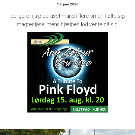
17. juni 2026
Borgere hjalp beruset mand i flere timer: Følte sig
magtesløse, mens hjælpen lod vente på sig.