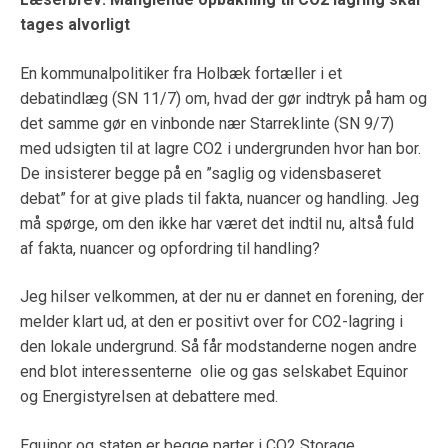
tages alvorligt
En kommunalpolitiker fra Holbæk fortæller i et
debatindlæg (SN 11/7) om, hvad der gør indtryk på ham og
det samme gør en vinbonde nær Starreklinte (SN 9/7)
med udsigten til at lagre CO2 i undergrunden hvor han bor.
De insisterer begge på en ”saglig og vidensbaseret
debat” for at give plads til fakta, nuancer og handling. Jeg
må spørge, om den ikke har været det indtil nu, altså fuld
af fakta, nuancer og opfordring til handling?
Jeg hilser velkommen, at der nu er dannet en forening, der
melder klart ud, at den er positivt over for CO2-lagring i
den lokale undergrund. Så får modstanderne nogen andre
end blot interessenterne olie og gas selskabet Equinor
og Energistyrelsen at debattere med.
Equinor og staten er begge parter i CO2 Storage