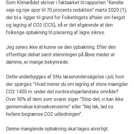
Som Klimarådet skriver i faktaarket til rapporten ”Kendte
veje og nye spor til 70 procents reduktion” marts 2020 (1),
der bl.a. ligger til grund for Folketingets aftaler om fangst
og lagring af CO2 (CCS), så er det afgørende at den
folkelige opbakning til placering af lagre sikres.
Jeg synes ikke at kunne se den opbakning. Efter den
offentlige debat samt stemningen på åbne møder at
dømme, er mange bekymrede.
Dette underbygges af SNs læserundersøgelse i juli, hvor
der spørges ”Hvad mener du om lagring af store mængder
CO2 1400 m. under det nordvestsjællandske område?
Over 90% af dem som svarer siger ”Stop det, vi kan ikke
gennemskue konsekvenserne” eller ”Nej tak, lad os
hellere begrænse CO2 udledningen”.
Denne manglende opbakning skal tages alvorligt.