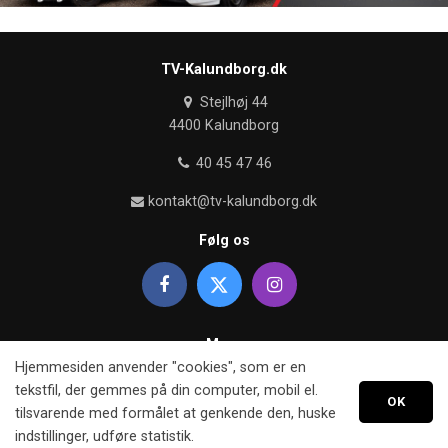
TV-Kalundborg.dk
Stejlhøj 44
4400 Kalundborg
40 45 47 46
kontakt@tv-kalundborg.dk
Følg os
Mere
Hjemmesiden anvender "cookies", som er en
Om TV kalundborg
tekstfil, der gemmes på din computer, mobil el.
OK
tilsvarende med formålet at genkende den, huske
Retningslinier
indstillinger, udføre statistik.