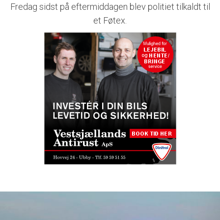
Fredag sidst på eftermiddagen blev politiet tilkaldt til
et Føtex.