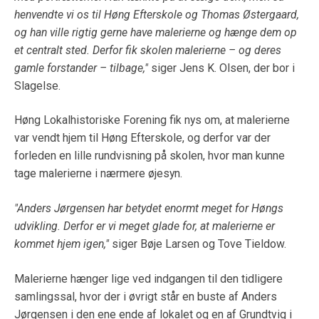
henvendte vi os til Høng Efterskole og Thomas Østergaard,
og han ville rigtig gerne have malerierne og hænge dem op
et centralt sted. Derfor fik skolen malerierne – og deres
gamle forstander – tilbage,"
siger Jens K. Olsen, der bor i
Slagelse.
Høng Lokalhistoriske Forening fik nys om, at malerierne
var vendt hjem til Høng Efterskole, og derfor var der
forleden en lille rundvisning på skolen, hvor man kunne
tage malerierne i nærmere øjesyn.
"Anders Jørgensen har betydet enormt meget for Høngs
udvikling. Derfor er vi meget glade for, at malerierne er
kommet hjem igen,"
siger Bøje Larsen og Tove Tieldow.
Malerierne hænger lige ved indgangen til den tidligere
samlingssal, hvor der i øvrigt står en buste af Anders
Jørgensen i den ene ende af lokalet og en af Grundtvig i