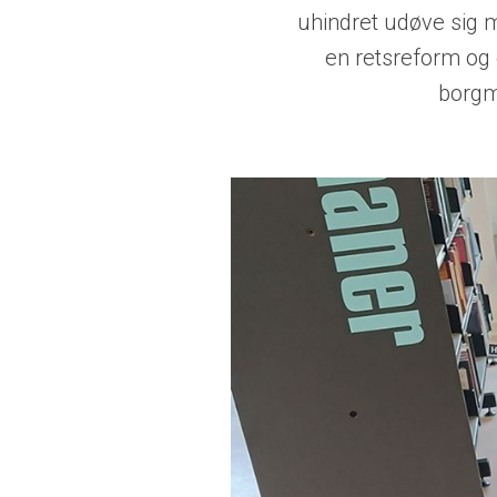
uhindret udøve sig m
en retsreform og
borgm