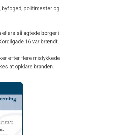
 byfoged, politimester og
ellers så agtede borger i
Kordilgade 16 var brændt.
cker efter flere mislykkede
kkes at opklare branden.