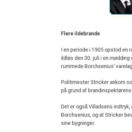
Flere ildebrande
I en periode i 1905 opstod en 
ildløs den 30. juli i en møddin
rummede Borchsenius’ varelager
Politimester Stricker ankom so
på grund af brandinspektøren
Det er også Villadsens indtryk, 
Borchsenius, og at Stricker bev
sine bygninger.