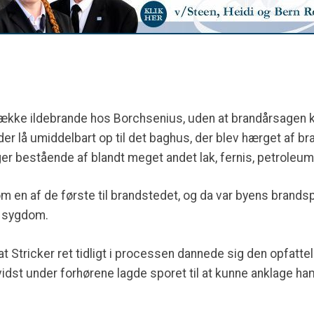
række ildebrande hos Borchsenius, uden at brandårsagen ku
g der lå umiddelbart op til det baghus, der blev hærget af 
 bestående af blandt meget andet lak, fernis, petroleum, 
m en af de første til brandstedet, og da var byens brand
s sygdom.
at Stricker ret tidligt i processen dannede sig den opfattels
idst under forhørene lagde sporet til at kunne anklage ham