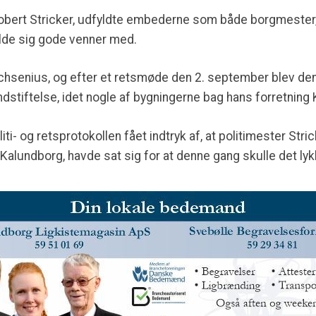
bert Stricker, udfyldte embederne som både borgmester,
lde sig gode venner med.
hsenius, og efter et retsmøde den 2. september blev den 
dstiftelse, idet nogle af bygningerne bag hans forretning 
iti- og retsprotokollen fået indtryk af, at politimester Stri
 Kalundborg, havde sat sig for at denne gang skulle det ly