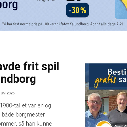
de frit spil
undborg
juni 2026
1900-tallet var en og
både borgmester,
dommer, så han kunne