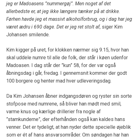
jeg er Madoasens ”nummergøj”. Men noget af det
allerbedste er, at jeg ikke længere tænker på at drikke.
Førhen havde jeg et massivt alkoholforbrug, og i dag har jeg
været ædru i 690 dage. Det er jeg ret stolt af
, siger Kim
Johansen smilende.
Kim kigger på uret, for klokken nærmer sig 9.15, hvor han
skal uddele numre til alle de folk, der står i køen udenfor
Madoasen. I dag står der ”kun” 58, for der var også
åbningsdag i går, fredag. I gennemsnit kommer der godt
100 borgere og henter mad hver udleveringsdag.
Da Kim Johansen åbner indgangsdøren og ryster sin sorte
stofpose med numrene, så bliver han mødt med smil,
varme knus og kærlige drillerier fra nogle af
”stamkunderne”, der efterhånden også kan kaldes hans
venner. Det er tydeligt, at han nyder dette specielle øjeblik
som er ét af hans ansvarsområder. Om søndagen har han