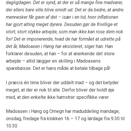
dagligdagen. Det er synd, at der er så mange fine madvarer,
der ellers bare ville blive smidt ud. Det er da bedre, at andre
mennesker får gavn af det – især i en tid, hvor inflationen
har gjort alting meget dyrere. Desuden gør de frivillige et
stort, stort stykke arbejde, som man ikke kan rose dem nok
for! Det er imponerende, hvad de har formået at udrette på
det år, Madoasen i Høng har eksisteret
, siger han. Han
forklarer desuden, at han – for at anerkende det store
arbejde – altid lægger en skilling i Madoasens
sparebøsse. Det er hans måde at betale tilbage på!
I præcis én time bliver der uddelt mad – og det betyder
meget, at der er nok til alle. Derfor bliver der holdt øje
med, at den enkelte ikke hamstrer specifikke varer.
Madoasen i Høng og Omegn har maduddeling mandage,
onsdag, fredage fra klokken 16 – 17 og lørdage fra 9.30 til
10.30.