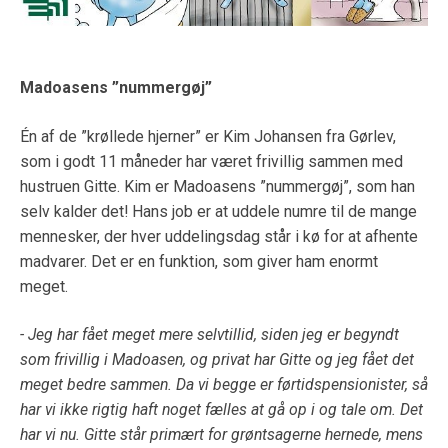
Madoasens ”nummergøj”
Én af de ”krøllede hjerner” er Kim Johansen fra Gørlev,
som i godt 11 måneder har været frivillig sammen med
hustruen Gitte. Kim er Madoasens ”nummergøj”, som han
selv kalder det! Hans job er at uddele numre til de mange
mennesker, der hver uddelingsdag står i kø for at afhente
madvarer. Det er en funktion, som giver ham enormt
meget.
- Jeg har fået meget mere selvtillid, siden jeg er begyndt
som frivillig i Madoasen, og privat har Gitte og jeg fået det
meget bedre sammen. Da vi begge er førtidspensionister, så
har vi ikke rigtig haft noget fælles at gå op i og tale om. Det
har vi nu. Gitte står primært for grøntsagerne hernede, mens