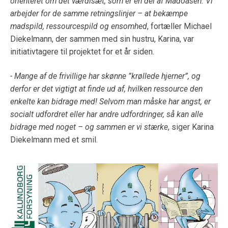
orienteret om det værdisæt, som er en del af Madoasen. Vi
arbejder for de samme retningslinjer – at bekæmpe
madspild, ressourcespild og ensomhed
, fortæller Michael
Diekelmann, der sammen med sin hustru, Karina, var
initiativtagere til projektet for et år siden.
- Mange af de frivillige har skønne ”krøllede hjerner”, og
derfor er det vigtigt at finde ud af, hvilken ressource den
enkelte kan bidrage med! Selvom man måske har angst, er
socialt udfordret eller har andre udfordringer, så kan alle
bidrage med noget – og sammen er vi stærke
, siger Karina
Diekelmann med et smil.