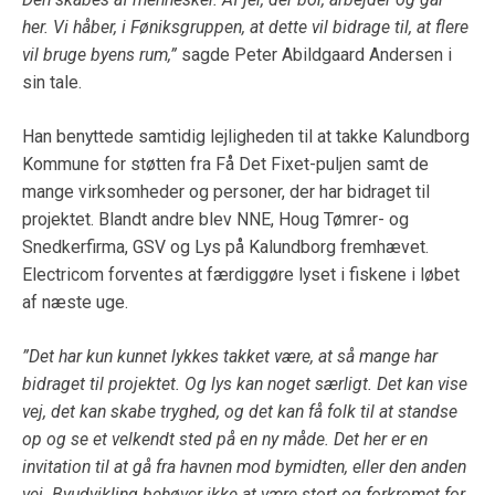
her. Vi håber, i Føniksgruppen, at dette vil bidrage til, at flere
vil bruge byens rum,”
sagde Peter Abildgaard Andersen i
sin tale.
Han benyttede samtidig lejligheden til at takke Kalundborg
Kommune for støtten fra Få Det Fixet-puljen samt de
mange virksomheder og personer, der har bidraget til
projektet. Blandt andre blev NNE, Houg Tømrer- og
Snedkerfirma, GSV og Lys på Kalundborg fremhævet.
Electricom forventes at færdiggøre lyset i fiskene i løbet
af næste uge.
”Det har kun kunnet lykkes takket være, at så mange har
bidraget til projektet. Og lys kan noget særligt. Det kan vise
vej, det kan skabe tryghed, og det kan få folk til at standse
op og se et velkendt sted på en ny måde. Det her er en
invitation til at gå fra havnen mod bymidten, eller den anden
vej. Byudvikling behøver ikke at være stort og forkromet for