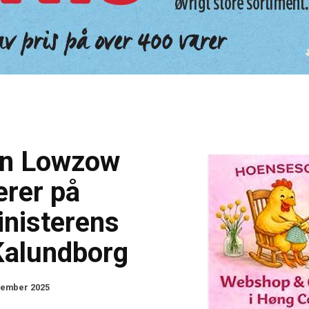
on Lowzow
erer på
inisterens
Kalundborg
vember 2025