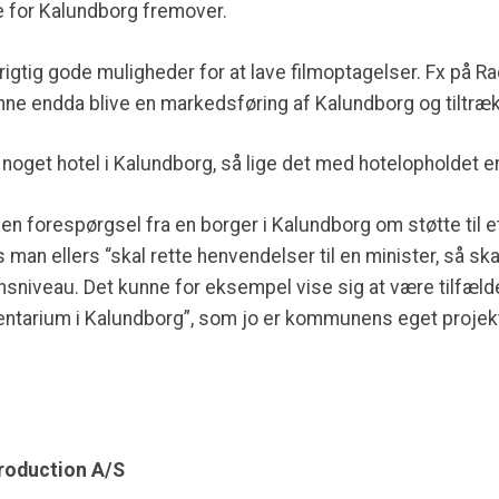
e for Kalundborg fremover.
 rigtig gode muligheder for at lave filmoptagelser. Fx på Ra
e endda blive en markedsføring af Kalundborg og tiltræk
 noget hotel i Kalundborg, så lige det med hotelopholdet er
en forespørgsel fra en borger i Kalundborg om støtte til e
 man ellers “skal rette henvendelser til en minister, så sk
onsniveau. Det kunne for eksempel vise sig at være tilfæld
entarium i Kalundborg”, som jo er kommunens eget projek
Production A/S