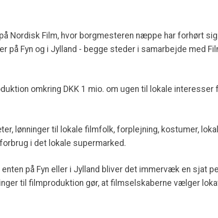
s på Nordisk Film, hvor borgmesteren næppe har forhørt si
er på Fyn og i Jylland - begge steder i samarbejde med 
duktion omkring DKK 1 mio. om ugen til lokale interesser fo
r, lønninger til lokale filmfolk, forplejning, kostumer, loka
 forbrug i det lokale supermarked.
ten på Fyn eller i Jylland bliver det immervæk en sjat pe
ger til filmproduktion gør, at filmselskaberne vælger lok