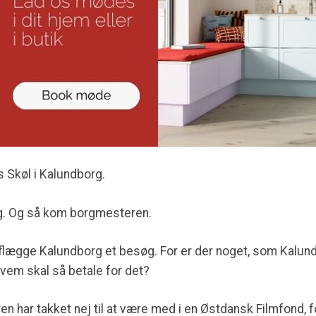
s Skøl i Kalundborg.
g. Og så kom borgmesteren.
aflægge Kalundborg et besøg. For er der noget, som Kalundbor
hvem skal så betale for det?
n har takket nej til at være med i en Østdansk Filmfond, fo