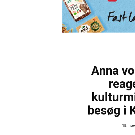
Anna v
reag
kulturm
besøg i 
15. no