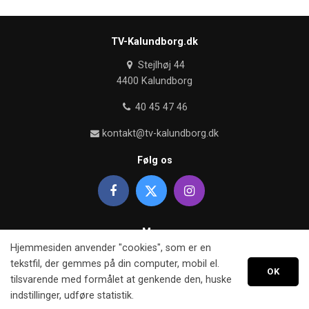
TV-Kalundborg.dk
Stejlhøj 44
4400 Kalundborg
40 45 47 46
kontakt@tv-kalundborg.dk
Følg os
Mere
Hjemmesiden anvender "cookies", som er en
Om TV kalundborg
tekstfil, der gemmes på din computer, mobil el.
OK
tilsvarende med formålet at genkende den, huske
Retningslinier
indstillinger, udføre statistik.