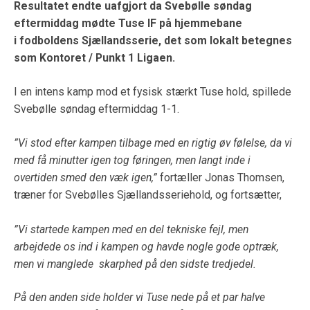
Resultatet endte
uafgjort da Svebølle
søndag
eftermiddag
mødte
Tuse
IF
på hjemmebane
i fodboldens Sjællandsserie, det som lokalt betegnes
som Kontoret / Punkt 1 Ligaen
.
I en intens kamp mod et fysisk stærkt Tuse hold, spillede
Svebølle søndag eftermiddag 1-1.
”Vi stod efter kampen tilbage med en rigtig øv følelse, da vi
med få minutter igen tog føringen, men langt inde i
overtiden smed den væk igen,”
fortæller Jonas Thomsen,
træner for Svebølles Sjællandsseriehold, og fortsætter,
”Vi startede kampen med en del tekniske fejl, men
arbejdede os ind i kampen og havde nogle gode optræk,
men vi manglede skarphed på den sidste tredjedel.
På den anden side holder vi Tuse nede på et par halve