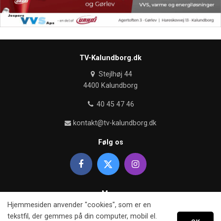
TV-Kalundborg.dk
Stejlhøj 44
4400 Kalundborg
40 45 47 46
kontakt@tv-kalundborg.dk
Følg os
Mere
Hjemmesiden anvender "cookies", som er en
Om TV kalundborg
tekstfil, der gemmes på din computer, mobil el.