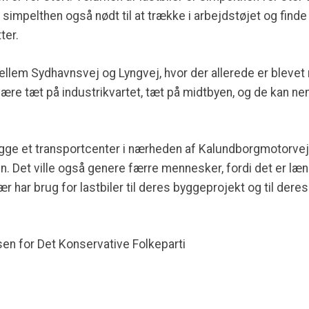
simpelthen også nødt til at trække i arbejdstøjet og finde
ter.
lem Sydhavnsvej og Lyngvej, hvor der allerede er blevet ryd
e være tæt på industrikvartet, tæt på midtbyen, og de ka
gge et transportcenter i nærheden af Kalundborgmotorveje
 Det ville også genere færre mennesker, fordi det er læng
 har brug for lastbiler til deres byggeprojekt og til deres
en for Det Konservative Folkeparti