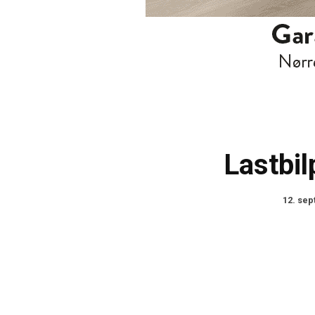
Lastbil
12. se