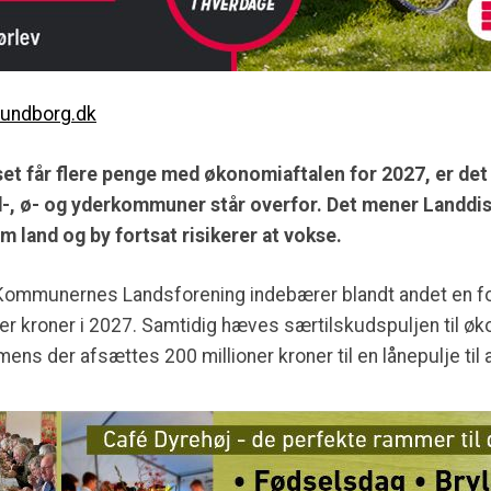
lundborg.dk
får flere penge med økonomiaftalen for 2027, er det ik
-, ø- og yderkommuner står overfor. Det mener Landdis
m land og by fortsat risikerer at vokse.
 Kommunernes Landsforening indebærer blandt andet en 
er kroner i 2027. Samtidig hæves særtilskudspuljen til ø
 mens der afsættes 200 millioner kroner til en lånepulje til