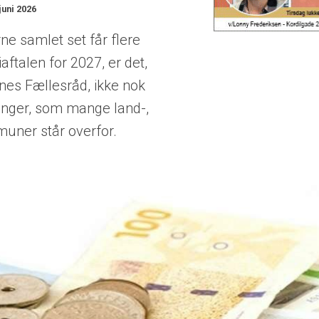
juni 2026
 samlet set får flere
talen for 2027, er det,
rnes Fællesråd, ikke nok
dringer, som mange land-,
uner står overfor.