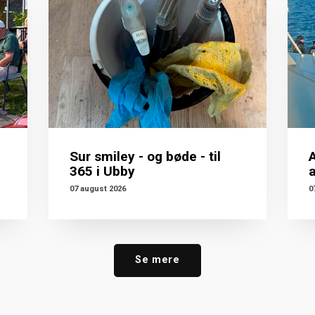
Sur smiley - og bøde - til
A
365 i Ubby
07 august 2026
0
Se mere