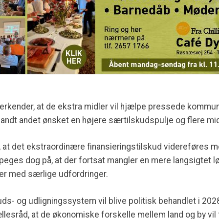
erkender, at de ekstra midler vil hjælpe pressede kommun
andt andet ønsket en højere særtilskudspulje og flere midl
 at det ekstraordinære finansieringstilskud videreføres me
r peges dog på, at der fortsat mangler en mere langsigtet 
er med særlige udfordringer.
kuds- og udligningssystem vil blive politisk behandlet i 202
ællesråd, at de økonomiske forskelle mellem land og by vil