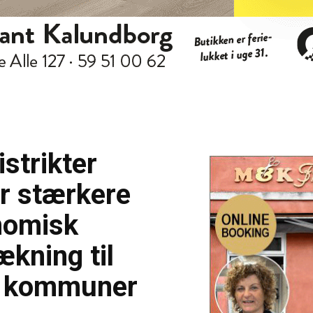
strikter
er stærkere
nomisk
kning til
e kommuner