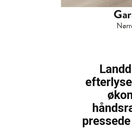
Landdi
efterlys
øko
håndsræ
pressed