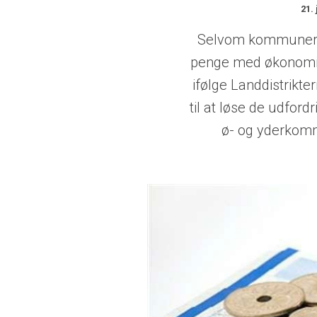
21. 
Selvom kommunerne
penge med økonomiaf
ifølge Landdistrikte
til at løse de udfor
ø- og yderkomm