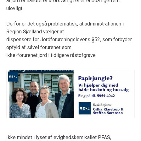
at jord er håndteret uforsvarligt eller endda ligefrem
ulovligt.
Derfor er det også problematisk, at administrationen i
Region Sjælland vælger at
dispensere for Jordforureningslovens §52, som forbyder
opfyld af såvel forurenet som
ikke-forurenet jord i tidligere råstofgrave.
Ikke mindst i lyset af evighedskemikaliet PFAS,