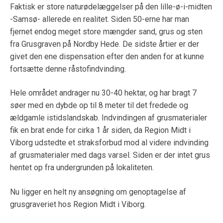
Faktisk er store naturødelæggelser på den lille-ø-i-midten
-Samsø- allerede en realitet. Siden 50-erne har man
fjernet endog meget store mængder sand, grus og sten
fra Grusgraven på Nordby Hede. De sidste årtier er der
givet den ene dispensation efter den anden for at kunne
fortsætte denne råstofindvinding.
Hele området andrager nu 30-40 hektar, og har bragt 7
søer med en dybde op til 8 meter til det fredede og
ældgamle istidslandskab. Indvindingen af grusmaterialer
fik en brat ende for cirka 1 år siden, da Region Midt i
Viborg udstedte et straksforbud mod al videre indvinding
af grusmaterialer med dags varsel. Siden er der intet grus
hentet op fra undergrunden på lokaliteten.
Nu ligger en helt ny ansøgning om genoptagelse af
grusgraveriet hos Region Midt i Viborg.