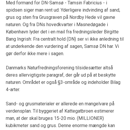
Med formand for DN-Samsø - Tamsin Fabricius - i
spidsen siger man rent ud: Yderligere indvinding af sand,
grus og sten fra Grusgraven på Nordby Hede vil gavne
naturen. Og fra DNs hovedkvarter i Masnedøgade i
København lyder det i en mail fra fredningsleder Birgitte
Bang Ingrish: Fra centralt hold (DN) ser vi ikke anledning til
at underkende den vurdering af sagen, Samsø DN har. Vi
gør derfor ikke mere i sagen.
Danmarks Naturfredningsforening tilsidesætter altså
deres allervigtigste paragraf, der går ud på at beskytte
naturen. Området er også §3-område og indeholder Bilag
4-arter.
Sand- og grusmaterialer er allerede en mangelvare på
verdensplan. Til byggeriet af Kattegatbroen estimerer
man, at der skal bruges 15-20 mio. (MILLIONER)
kubikmeter sand og grus. Denne enorme mængde kan