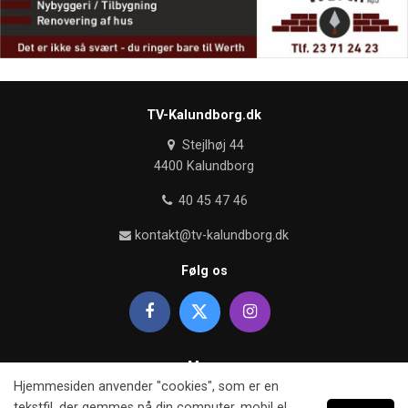
TV-Kalundborg.dk
Stejlhøj 44
4400 Kalundborg
40 45 47 46
kontakt@tv-kalundborg.dk
Følg os
Mere
Hjemmesiden anvender "cookies", som er en
Om TV kalundborg
tekstfil, der gemmes på din computer, mobil el.