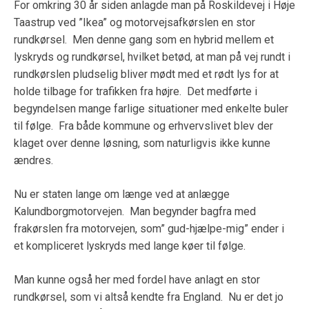
For omkring 30 år siden anlagde man på Roskildevej i Høje
Taastrup ved ”Ikea” og motorvejsafkørslen en stor
rundkørsel. Men denne gang som en hybrid mellem et
lyskryds og rundkørsel, hvilket betød, at man på vej rundt i
rundkørslen pludselig bliver mødt med et rødt lys for at
holde tilbage for trafikken fra højre. Det medførte i
begyndelsen mange farlige situationer med enkelte buler
til følge. Fra både kommune og erhvervslivet blev der
klaget over denne løsning, som naturligvis ikke kunne
ændres.
Nu er staten lange om længe ved at anlægge
Kalundborgmotorvejen. Man begynder bagfra med
frakørslen fra motorvejen, som” gud-hjælpe-mig” ender i
et kompliceret lyskryds med lange køer til følge.
Man kunne også her med fordel have anlagt en stor
rundkørsel, som vi altså kendte fra England. Nu er det jo