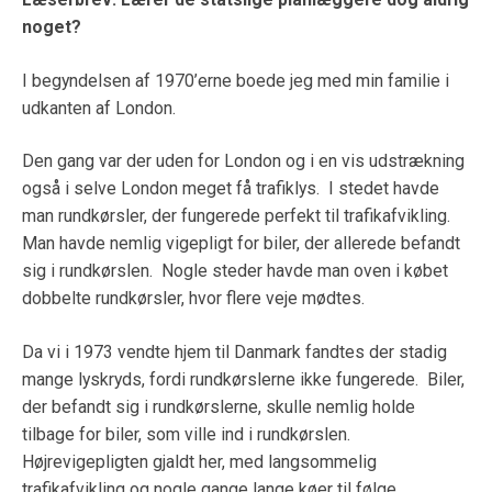
noget?
I begyndelsen af 1970’erne boede jeg med min familie i
udkanten af London.
Den gang var der uden for London og i en vis udstrækning
også i selve London meget få trafiklys. I stedet havde
man rundkørsler, der fungerede perfekt til trafikafvikling.
Man havde nemlig vigepligt for biler, der allerede befandt
sig i rundkørslen. Nogle steder havde man oven i købet
dobbelte rundkørsler, hvor flere veje mødtes.
Da vi i 1973 vendte hjem til Danmark fandtes der stadig
mange lyskryds, fordi rundkørslerne ikke fungerede. Biler,
der befandt sig i rundkørslerne, skulle nemlig holde
tilbage for biler, som ville ind i rundkørslen.
Højrevigepligten gjaldt her, med langsommelig
trafikafvikling og nogle gange lange køer til følge.