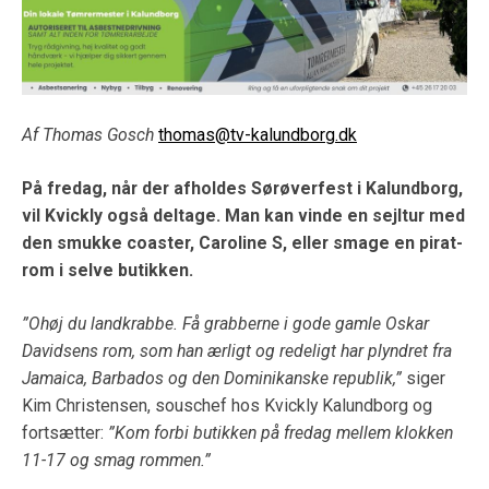
Af Thomas Gosch
thomas@tv-kalundborg.dk
På fredag, når der afholdes Sørøverfest i Kalundborg,
vil Kvickly også deltage. Man kan vinde en sejltur med
den smukke coaster, Caroline S, eller smage en pirat-
rom i selve butikken.
”Ohøj du landkrabbe. Få grabberne i gode gamle Oskar
Davidsens rom, som han ærligt og redeligt har plyndret fra
Jamaica, Barbados og den Dominikanske republik,”
siger
Kim Christensen, souschef hos Kvickly Kalundborg og
fortsætter:
”Kom forbi butikken på fredag mellem klokken
11-17 og smag rommen.”