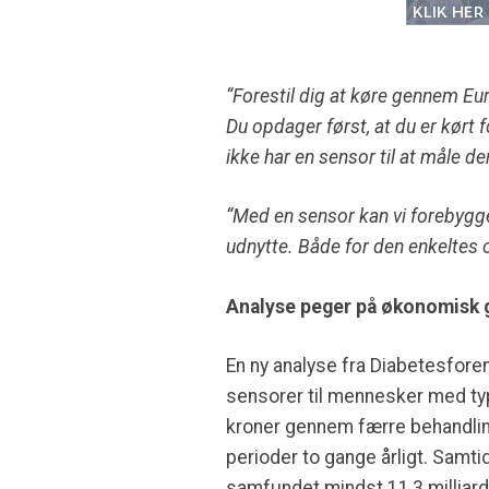
“Forestil dig at køre gennem Eur
Du opdager først, at du er kørt 
ikke har en sensor til at måle d
“Med en sensor kan vi forebygge
udnytte. Både for den enkeltes 
Analyse peger på økonomisk 
En ny analyse fra Diabetesforen
sensorer til mennesker med ty
kroner gennem færre behandlin
perioder to gange årligt. Samti
samfundet mindst 11,3 milliard