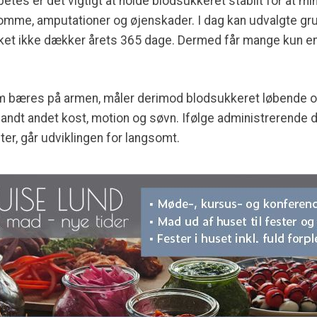
es er det vigtigt at holde blodsukkeret stabilt for at mi
me, amputationer og øjenskader. I dag kan udvalgte gru
ilket ikke dækker årets 365 dage. Dermed får mange kun en
bæres på armen, måler derimod blodsukkeret løbende og g
andt andet kost, motion og søvn. Ifølge administrerende di
er, går udviklingen for langsomt.