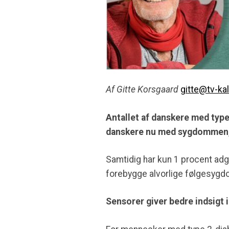
Af Gitte Korsgaard
gitte@tv-ka
Antallet af danskere med type
danskere nu med sygdommen, o
Samtidig har kun 1 procent adg
forebygge alvorlige følgesyg
Sensorer giver bedre indsigt