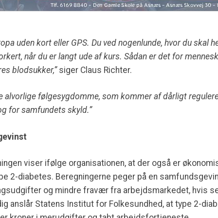
opa uden kort eller GPS. Du ved nogenlunde, hvor du skal hen
forkert, når du er langt ude af kurs. Sådan er det for menne
eres blodsukker,”
siger Claus Richter.
 alvorlige følgesygdomme, som kommer af dårligt reguleret
og for samfundets skyld.”
gevinst
ingen viser ifølge organisationen, at der også er økonomis
pe 2-diabetes. Beregningerne peger på en samfundsgevins
gsudgifter og mindre fravær fra arbejdsmarkedet, hvis s
dig anslår Statens Institut for Folkesundhed, at type 2-dia
er kroner i merudgifter og tabt arbejdsfortjeneste.