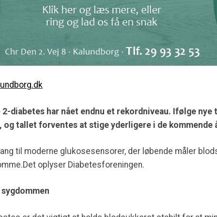
lundborg.dk
 2-diabetes har nået endnu et rekordniveau. Ifølge nye 
g tallet forventes at stige yderligere i de kommende å
ang til moderne glukosesensorer, der løbende måler blods
domme.Det oplyser Diabetesforeningen.
 i sygdommen