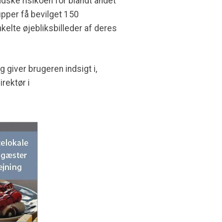
ndske risikoen for blandt andet
pper få bevilget 150
kelte øjebliksbilleder af deres
iver brugeren indsigt i,
rektør i