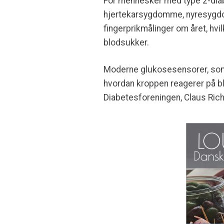
For mennesker med type 2-diabet
hjertekarsygdomme, nyresygdom
fingerprikmålinger om året, hv
blodsukker.
Moderne glukosesensorer, som 
hvordan kroppen reagerer på bl
Diabetesforeningen, Claus Richt