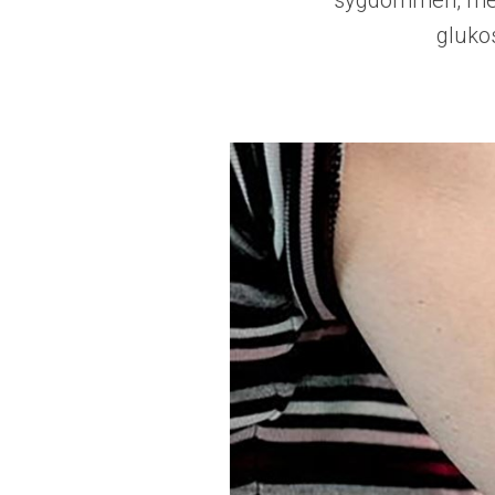
sygdommen, men
gluko