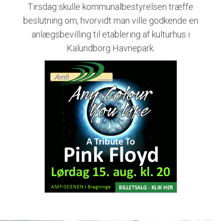
Tirsdag skulle kommunalbestyrelsen træffe
beslutning om, hvorvidt man ville godkende en
anlægsbevilling til etablering af kulturhus i
Kalundborg Havnepark.