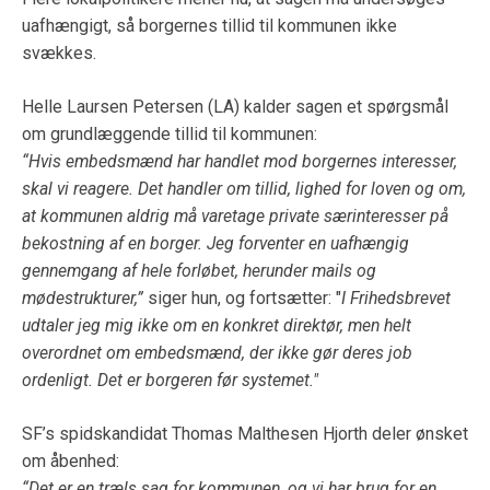
uafhængigt, så borgernes tillid til kommunen ikke
svækkes.
Helle Laursen Petersen (LA) kalder sagen et spørgsmål
om grundlæggende tillid til kommunen:
“Hvis embedsmænd har handlet mod borgernes interesser,
skal vi reagere. Det handler om tillid, lighed for loven og om,
at kommunen aldrig må varetage private særinteresser på
bekostning af en borger. Jeg forventer en uafhængig
gennemgang af hele forløbet, herunder mails og
mødestrukturer,”
siger hun, og fortsætter: "
I Frihedsbrevet
udtaler jeg mig ikke om en konkret direktør, men helt
overordnet om embedsmænd, der ikke gør deres job
ordenligt. Det er borgeren før systemet."
SF’s spidskandidat Thomas Malthesen Hjorth deler ønsket
om åbenhed:
“Det er en træls sag for kommunen, og vi har brug for en