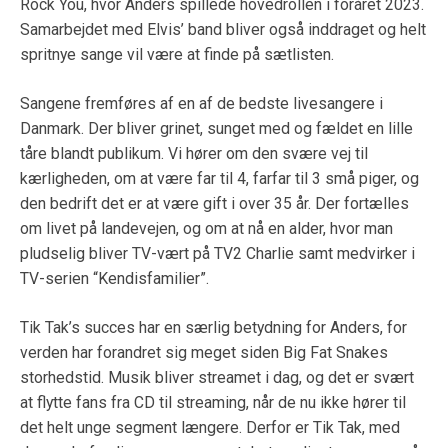
Rock You, hvor Anders spillede hovedrollen i foråret 2023.
Samarbejdet med Elvis’ band bliver også inddraget og helt
spritnye sange vil være at finde på sætlisten.
Sangene fremføres af en af de bedste livesangere i
Danmark. Der bliver grinet, sunget med og fældet en lille
tåre blandt publikum. Vi hører om den svære vej til
kærligheden, om at være far til 4, farfar til 3 små piger, og
den bedrift det er at være gift i over 35 år. Der fortælles
om livet på landevejen, og om at nå en alder, hvor man
pludselig bliver TV-vært på TV2 Charlie samt medvirker i
TV-serien “Kendisfamilier”.
Tik Tak’s succes har en særlig betydning for Anders, for
verden har forandret sig meget siden Big Fat Snakes
storhedstid. Musik bliver streamet i dag, og det er svært
at flytte fans fra CD til streaming, når de nu ikke hører til
det helt unge segment længere. Derfor er Tik Tak, med