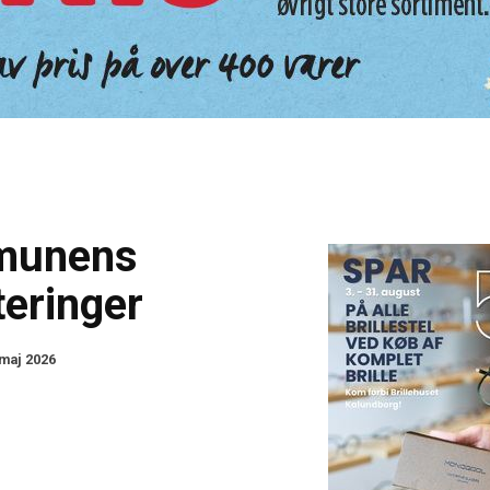
munens
teringer
 maj 2026