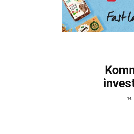
Kom
inves
14.