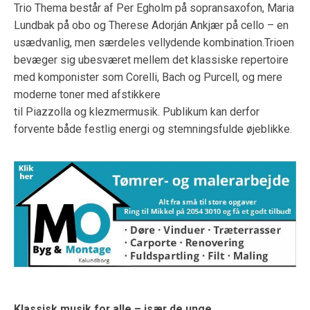
Trio Thema består af Per Egholm på sopransaxofon, Maria
Lundbak på obo og Therese Adorján Ankjær på cello – en
usædvanlig, men særdeles vellydende kombination.Trioen
bevæger sig ubesværet mellem det klassiske repertoire
med komponister som Corelli, Bach og Purcell, og mere
moderne toner med afstikkere
til Piazzolla og klezmermusik. Publikum kan derfor
forvente både festlig energi og stemningsfulde øjeblikke.
Klassisk musik for alle – især de unge