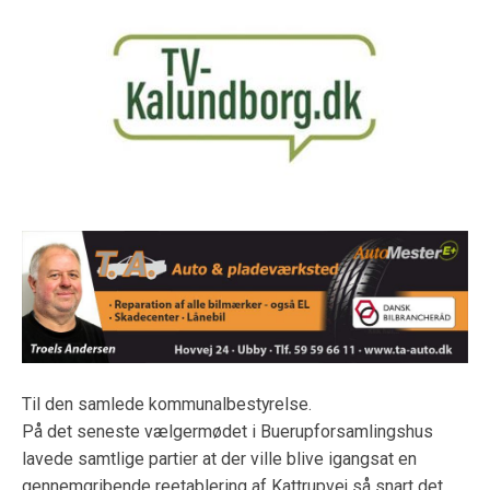
Til den samlede kommunalbestyrelse.
På det seneste vælgermødet i Buerupforsamlingshus
lavede samtlige partier at der ville blive igangsat en
gennemgribende reetablering af Kattrupvej så snart det