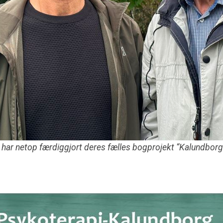
ar netop færdiggjort deres fælles bogprojekt “Kalundborg – 