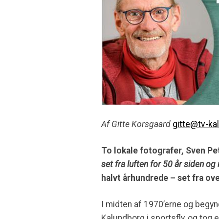
Af Gitte Korsgaard
gitte@tv-ka
To lokale fotografer, Sven P
set fra luften for 50 år siden og 
halvt århundrede – set fra ov
I midten af 1970’erne og begy
Kalundborg i sportsfly, og tog