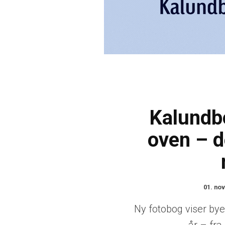
Kalundbo
oven – 
01. no
Ny fotobog viser by