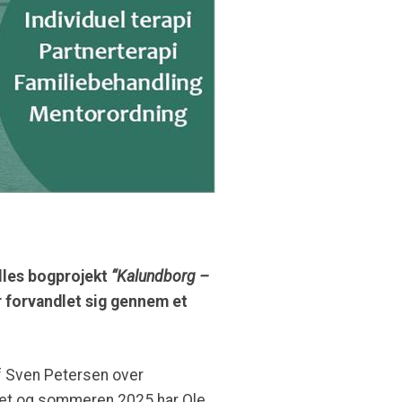
lles bogprojekt
“Kalundborg –
 forvandlet sig gennem et
f Sven Petersen over
råret og sommeren 2025 har Ole