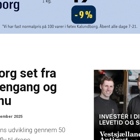
rg set fra
dengang og
nu
vember 2025
ens udvikling gennem 50