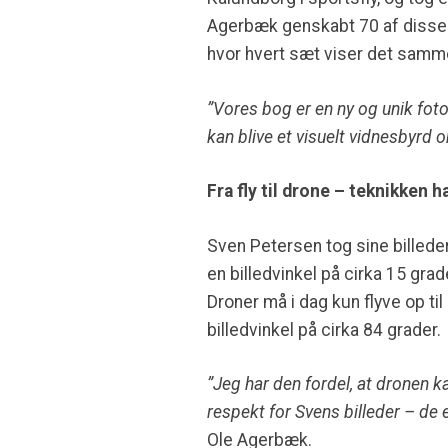
Agerbæk genskabt 70 af disse 
hvor hvert sæt viser det sam
”Vores bog er en ny og unik fo
kan blive et visuelt vidnesbyrd 
Fra fly til drone – teknikken 
Sven Petersen tog sine billed
en billedvinkel på cirka 15 grad
Droner må i dag kun flyve op t
billedvinkel på cirka 84 grader.
”Jeg har den fordel, at dronen kan 
respekt for Svens billeder – de e
Ole Agerbæk.