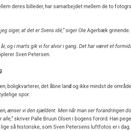
llem deres billeder, har samarbejdet mellem de to fotogr
 jeg siger, at det er Svens idé,”
siger Ole Agerbæk grinende.
år, og i marts gik vi for alvor i gang. Det har været et form
plerer Sven Petersen.
g
n, boligkvarterer, det åbne lan
d
og ikke mindst de område
tydelige spor.
lingen, ænser vi den sjældent. Men når man ser forandringen
 alle,”
skriver Palle Bruun Olsen i bogens forord. Han peg
 lige så historiske, som Sven Petersens luftfotos er i dag.