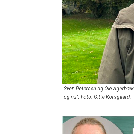
Sven Petersen og Ole Agerbæk h
og nu”. Foto: Gitte Korsgaard.