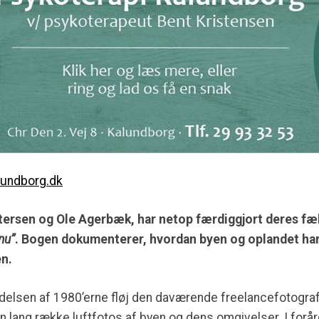
lundborg.dk
etersen
og Ole Agerbæk, har netop færdiggjort deres fæ
nu”
. Bogen dokumenterer, hvordan byen og oplandet har
en.
ndelsen af 1980’erne fløj den daværende freelancefotogra
 en lang række luftfotos af byen og dens omgivelser. I fo