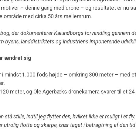
motiver – denne gang med drone – og resultatet er nu sam
me område med cirka 50 års mellemrum.
tobog, der dokumenterer Kalundborgs forvandling gennem de 
om byens, landdistriktets og industriens imponerende udvikli
har ændret sig
er i mindst 1.000 fods højde – omkring 300 meter – med e
er.
il 120 meter, og Ole Agerbæks dronekamera svarer til et 2
stå stille, indtil jeg flytter den, hvilket ikke er muligt i et f
r utrolig flotte og skarpe, især taget i betragtning af den tid