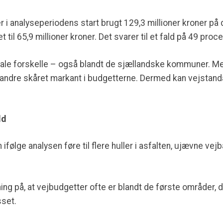
i analyseperiodens start brugt 129,3 millioner kroner på d
t til 65,9 millioner kroner. Det svarer til et fald på 49 proce
lokale forskelle – også blandt de sjællandske kommuner. 
ar andre skåret markant i budgetterne. Dermed kan vejstan
ld
følge analysen føre til flere huller i asfalten, ujævne vejb
g på, at vejbudgetter ofte er blandt de første områder, de
set.