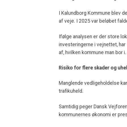
I Kalundborg Kommune blev der 
af veje. I 2025 var beløbet falde
Ifølge analysen er der store 
investeringerne i vejnettet, h
af, hvilken kommune man bor i.
Risiko for flere skader og uhe
Manglende vedligeholdelse kan i
trafikuheld.
Samtidig peger Dansk Vejforenin
kommunernes økonomi er pres