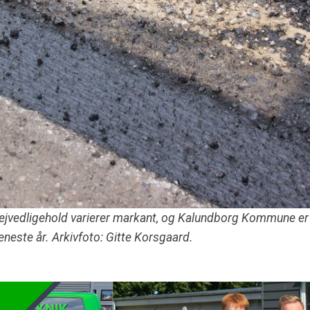
ejvedligehold varierer markant, og Kalundborg Kommune er
neste år. Arkivfoto: Gitte Korsgaard.