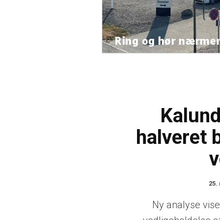
Kalund
halveret b
v
25.
Ny analyse vise