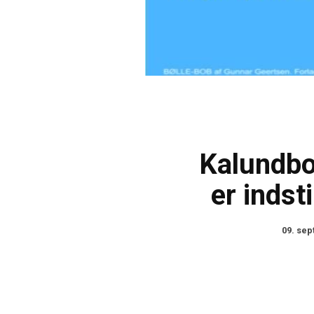
Kalundbo
er indstil
09. se