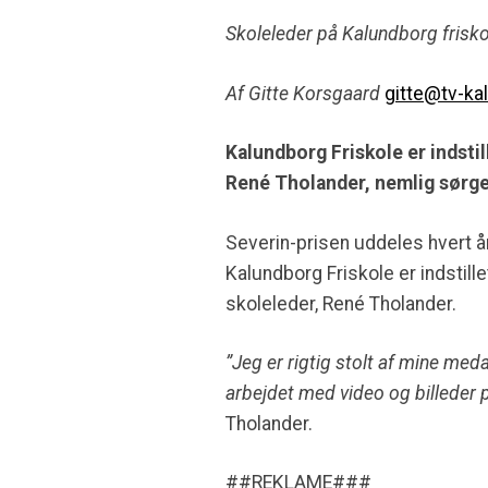
Skoleleder på Kalundborg friskole
Af Gitte Korsgaard
gitte@tv-ka
Kalundborg Friskole er indstil
René Tholander, nemlig sørge
Severin-prisen uddeles hvert år 
Kalundborg Friskole er indstille
skoleleder, René Tholander.
”Jeg er rigtig stolt af mine me
arbejdet med video og billeder 
Tholander.
##REKLAME###