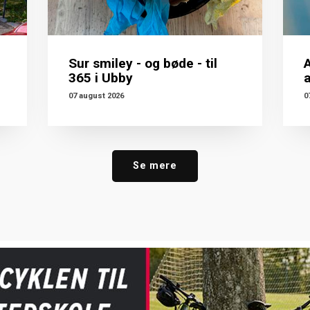
Sur smiley - og bøde - til
A
365 i Ubby
07 august 2026
0
Se mere