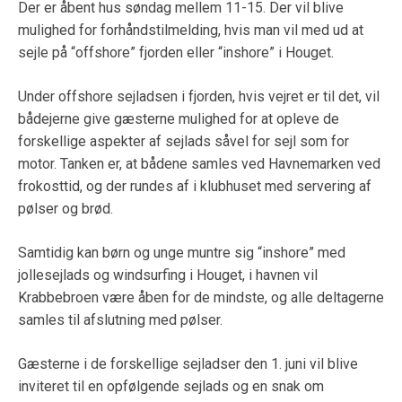
Der er åbent hus søndag mellem 11-15. Der vil blive
mulighed for forhåndstilmelding, hvis man vil med ud at
sejle på “offshore” fjorden eller “inshore” i Houget.
Under offshore sejladsen i fjorden, hvis vejret er til det, vil
bådejerne give gæsterne mulighed for at opleve de
forskellige aspekter af sejlads såvel for sejl som for
motor. Tanken er, at bådene samles ved Havnemarken ved
frokosttid, og der rundes af i klubhuset med servering af
pølser og brød.
Samtidig kan børn og unge muntre sig “inshore” med
jollesejlads og windsurfing i Houget, i havnen vil
Krabbebroen være åben for de mindste, og alle deltagerne
samles til afslutning med pølser.
Gæsterne i de forskellige sejladser den 1. juni vil blive
inviteret til en opfølgende sejlads og en snak om