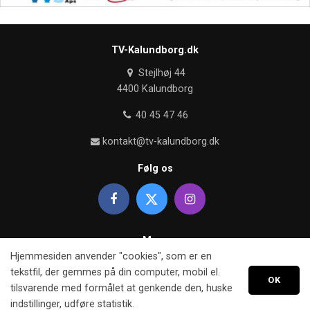
TV-Kalundborg.dk
Stejlhøj 44
4400 Kalundborg
40 45 47 46
kontakt@tv-kalundborg.dk
Følg os
Mere
Hjemmesiden anvender "cookies", som er en
Om TV kalundborg
tekstfil, der gemmes på din computer, mobil el.
OK
tilsvarende med formålet at genkende den, huske
Retningslinier
indstillinger, udføre statistik.