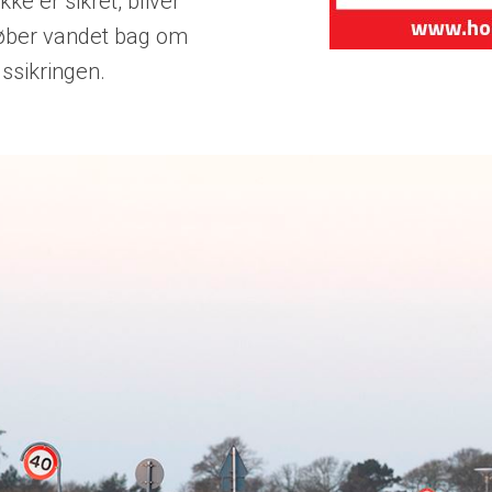
ke er sikret, bliver
øber vandet bag om
ssikringen.