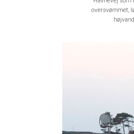
Havnevej som ik
oversvømmet, l
højvand