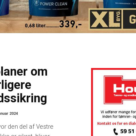
planer om
ligere
dssikring
anuar 2024
or den del af Vestre