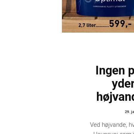
Ingen 
yder
højvan
29. j
Ved højvande, hv