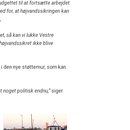
udgettet til at fortsætte arbejdet
hed for, at højvandssikringen kan
,
t, så kan vi lukke Vestre
øjvandssikret ikke blive
t i den nye støttemur, som kan
t noget politisk endnu,”
siger