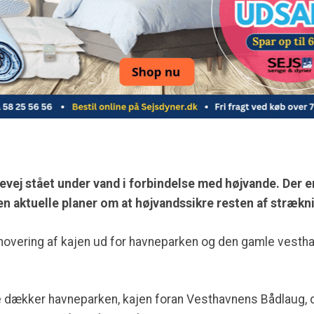
ej stået under vand i forbindelse med højvande. Der er
gen aktuelle planer om at højvandssikre resten af strækn
novering af kajen ud for havneparken og den gamle vestha
dækker havneparken, kajen foran Vesthavnens Bådlaug, 