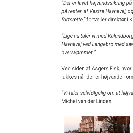
”Der er lavet højvandssikring på 
på resten af Vestre Havnevej, og
fortsætte,”
fortæller direktør i
”Lige nu taler vi med Kalundbor
Havnevej ved Langebro med sækk
oversvømmet.”
Ved siden af Asgers Fisk, hvor 
lukkes når der er højvande i om
”Vi taler selvfølgelig om at høj
Michel van der Linden.