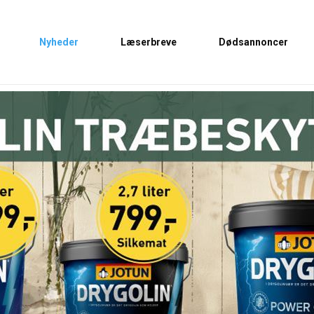
Nyheder
Læserbreve
Dødsannoncer