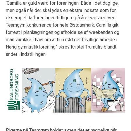
'Camilla er guld værd for foreningen. Både i det daglige,
men også når der skal ydes en ekstra indsats som for
eksempel da foreningen tidligere på året var vært ved
Teamgym konkurrence for hele Østdanmark. Camilla gik
forrest i planlægningen og afholdelse af weekenden og
man var ikke i tvivl om at hun nød det frivillige arbejde i
Høng gymnastikforening,' skrev Kristel Trumulis blandt
andet i indstillingen.
Pigerne på Teamgym holdet synes det er hyggeligt når