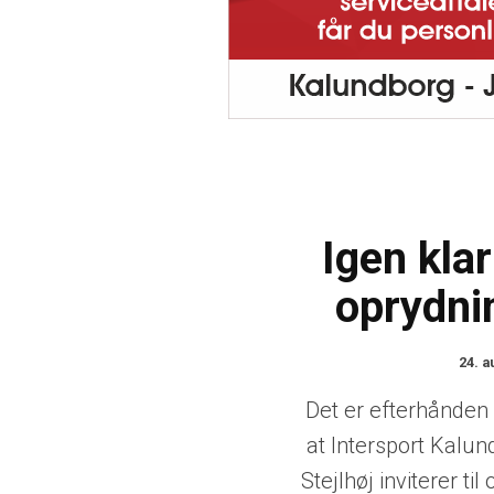
Igen kla
oprydni
24. a
Det er efterhånden b
at Intersport Kalun
Stejlhøj inviterer ti