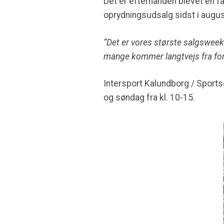
Det er efterhånden blevet en fas
oprydningsudsalg sidst i augus
”Det er vores største salgsweeke
mange kommer langtvejs fra for at
Intersport Kalundborg / Sportso
og søndag fra kl. 10-15.