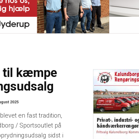
r til kæmpe
ngsudsalg
ugust 2025
levet en fast tradition,
dborg / Sportsoutlet på
l oprydningsudsalg sidst i