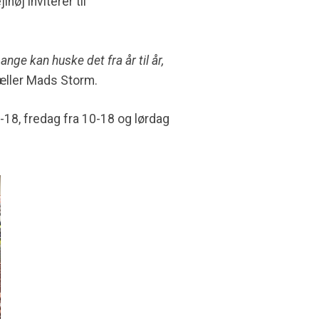
høj inviterer til
nge kan huske det fra år til år,
æller Mads Storm.
9-18, fredag fra 10-18 og lørdag