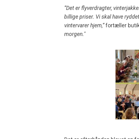
”Det er flyverdragter, vinterjak
billige priser. Vi skal have rydde
vintervarer hjem,”
fortæller but
morgen."