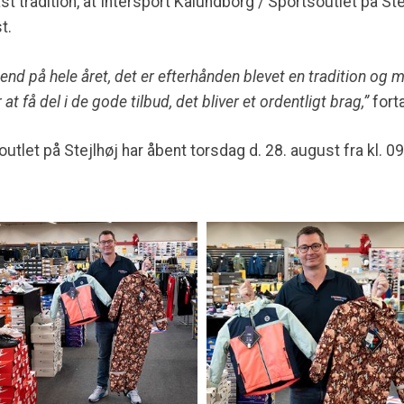
t tradition, at Intersport Kalundborg / Sportsoutlet på Stejl
t.
nd på hele året, det er efterhånden blevet en tradition og ma
 få del i de gode tilbud, det bliver et ordentligt brag,”
fort
utlet på Stejlhøj har åbent torsdag d. 28. august fra kl. 0