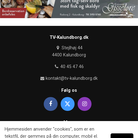
TV-Kalundborg.dk
Stejlhøj 44
4400 Kalundborg
40 45 47 46
kontakt@tv-kalundborg.dk
Følg os
Mere
Hjemmesiden anvender "cookies", som er en
Om TV kalundborg
tekstfil, der gemmes på din computer, mobil el.