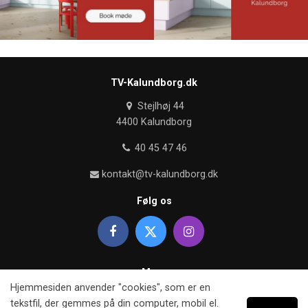
TV-Kalundborg.dk
Stejlhøj 44
4400 Kalundborg
40 45 47 46
kontakt@tv-kalundborg.dk
Følg os
Mere
Hjemmesiden anvender "cookies", som er en
Om TV kalundborg
tekstfil, der gemmes på din computer, mobil el.