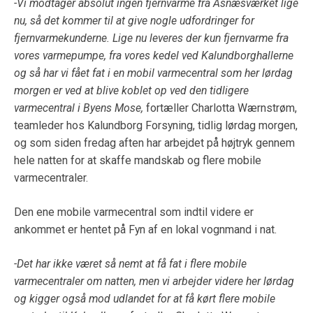
-Vi modtager absolut ingen fjernvarme fra Asnæsværket lige
nu, så det kommer til at give nogle udfordringer for
fjernvarmekunderne. Lige nu leveres der kun fjernvarme fra
vores varmepumpe, fra vores kedel ved Kalundborghallerne
og så har vi fået fat i en mobil varmecentral som her lørdag
morgen er ved at blive koblet op ved den tidligere
varmecentral i Byens Mose,
fortæller Charlotta Wærnstrøm,
teamleder hos Kalundborg Forsyning, tidlig lørdag morgen,
og som siden fredag aften har arbejdet på højtryk gennem
hele natten for at skaffe mandskab og flere mobile
varmecentraler.
Den ene mobile varmecentral som indtil videre er
ankommet er hentet på Fyn af en lokal vognmand i nat.
-Det har ikke været så nemt at få fat i flere mobile
varmecentraler om natten, men vi arbejder videre her lørdag
og kigger også mod udlandet for at få kørt flere mobile