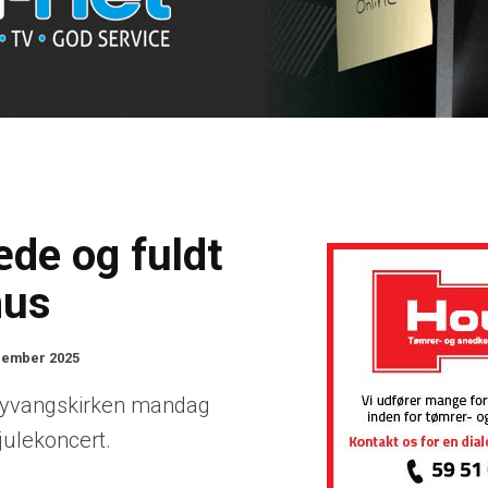
de og fuldt
hus
cember 2025
 Nyvangskirken mandag
 julekoncert.