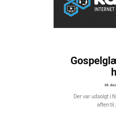
Gospelglæ
09. de
Der var udsolgt i
aften til