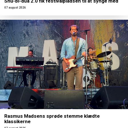
Shu-bi-dua 2.0 fik festivalpladsen til at synge med
07 august 2026
Rasmus Madsens sprøde stemme klædte
klassikerne