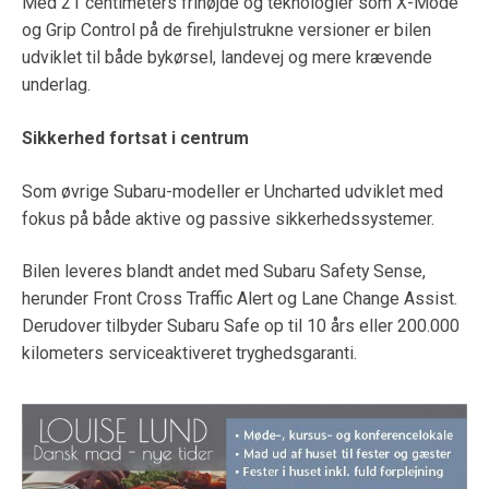
Med 21 centimeters frihøjde og teknologier som X-Mode
og Grip Control på de firehjulstrukne versioner er bilen
udviklet til både bykørsel, landevej og mere krævende
underlag.
Sikkerhed fortsat i centrum
Som øvrige Subaru-modeller er Uncharted udviklet med
fokus på både aktive og passive sikkerhedssystemer.
Bilen leveres blandt andet med Subaru Safety Sense,
herunder Front Cross Traffic Alert og Lane Change Assist.
Derudover tilbyder Subaru Safe op til 10 års eller 200.000
kilometers serviceaktiveret tryghedsgaranti.