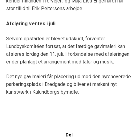
kender hinanden i forvejen, og Maja Lisa Engelhardt har
stor tillid til Erik Peitersens arbejde.
Afsløring ventes i juli
Selvom opstarten er blevet udskudt, forventer
Lundbyekomitéen fortsat, at det færdige gavlmaleri kan
afsløres lørdag den 11. juli. I forbindelse med afsløringen
er der planlagt et arrangement med taler og musik.
Det nye gavlmaleri får placering ud mod den nyrenoverede
parkeringsplads i Bredgade og bliver et markant nyt
kunstværk i Kalundborgs bymidte.
Del