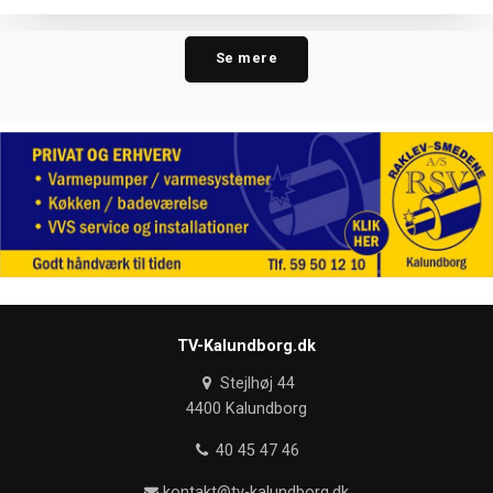
Se mere
TV-Kalundborg.dk
Stejlhøj 44
4400 Kalundborg
40 45 47 46
kontakt@tv-kalundborg.dk