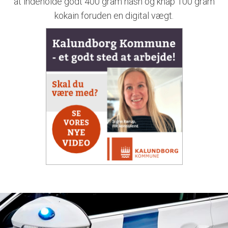
at indeholde godt 400 gram hash og knap 100 gram
kokain foruden en digital vægt.