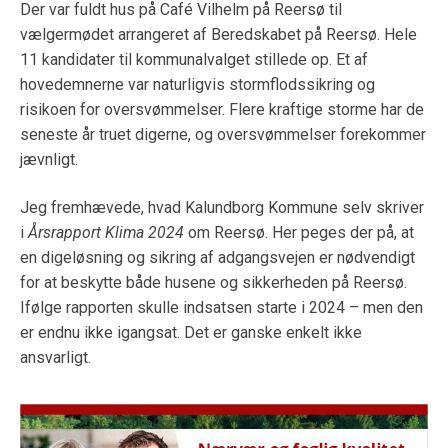
Der var fuldt hus på Café Vilhelm på Reersø til
vælgermødet arrangeret af Beredskabet på Reersø. Hele
11 kandidater til kommunalvalget stillede op. Et af
hovedemnerne var naturligvis stormflodssikring og
risikoen for oversvømmelser. Flere kraftige storme har de
seneste år truet digerne, og oversvømmelser forekommer
jævnligt.
Jeg fremhævede, hvad Kalundborg Kommune selv skriver
i
Årsrapport Klima 2024
om Reersø. Her peges der på, at
en digeløsning og sikring af adgangsvejen er nødvendigt
for at beskytte både husene og sikkerheden på Reersø.
Ifølge rapporten skulle indsatsen starte i 2024 – men den
er endnu ikke igangsat. Det er ganske enkelt ikke
ansvarligt.