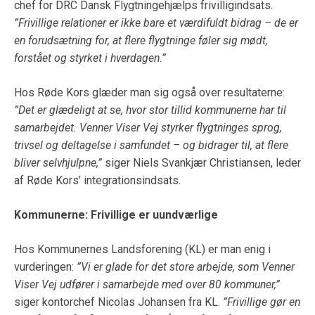
chef for DRC Dansk Flygtningehjælps frivilligindsats.
”Frivillige relationer er ikke bare et værdifuldt bidrag – de er
en forudsætning for, at flere flygtninge føler sig mødt,
forstået og styrket i hverdagen.”
Hos Røde Kors glæder man sig også over resultaterne:
”Det er glædeligt at se, hvor stor tillid kommunerne har til
samarbejdet. Venner Viser Vej styrker flygtninges sprog,
trivsel og deltagelse i samfundet – og bidrager til, at flere
bliver selvhjulpne,”
siger Niels Svankjær Christiansen, leder
af Røde Kors’ integrationsindsats.
Kommunerne: Frivillige er uundværlige
Hos Kommunernes Landsforening (KL) er man enig i
vurderingen:
”Vi er glade for det store arbejde, som Venner
Viser Vej udfører i samarbejde med over 80 kommuner,”
siger kontorchef Nicolas Johansen fra KL.
”Frivillige gør en