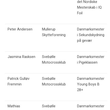
det Nordiske
Mesterskab i IQ
Foil
Peter Andersen
Mullerup
Danmarksmester
Skytteforening
i Sekundskydning
på gevær
Jasmina Rasksen
Svebølle
Danmarksmester
Motocrossklub
i Pigeklassen
Patrick Gulløv
Svebølle
Danmarksmester
Fremmin
Motocrossklub
Young Boys B
28+
Mathias
Svebølle
Danmarksmester