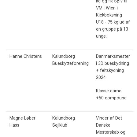
kg og fik Sølv til
VM i Wien i
Kickboksning
U18 - 75 kg ud af
en gruppe på 13
unge.
Hanne Christens
Kalundborg
Danmarksmester
Bueskytteforening
i 3D bueskydning
+ feltskydning
2024
Klasse dame
+50 compound
Magne Løber
Kalundborg
Vinder af Det
Hass
Sejlklub
Danske
Mesterskab og