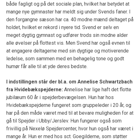
både fagligt og på det sociale plan, hvilket har betydet at
mange nye gymnaster har meldt sig under Svends faner. I
den forgangne sæson har ca. 40 modne mænd deltaget på
holdet, hvilket er rekord i nyere tid. Svend er selv en
meget dygtig gymnast og udfører trods sin modne alder
alle øvelser på flottest vis. Men Svend har også evnen til
at engagere deltagerne med sin dygtige og motiverende
ledelse, som sammen med en behagelig tone og godt
humør får alle til at yde deres bedste.
I indstillingen står der bl.a. om Annelise Schwartzbach
fra Hvidebækspejderne:
Annelise har lige haft det flotte
jubilæum 60 år i spejderbevægelsen. Hun har hos
Hvidebækspejderne fungeret som gruppeleder i 20 år, og
har på den måde været med til at bevare muligheden for at
gå til Spejder i Ubby/Jerslev. Hun fungerer også som
frivillig på Nexelø Spejdercenter, hvor hun også har været i
mange år. Hun er med hos sct. Goegilderne, som støtter