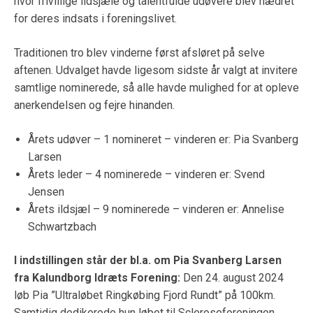
hvor frivillige ildsjæle og talentfulde udøvere blev hædret
for deres indsats i foreningslivet.
Traditionen tro blev vinderne først afsløret på selve
aftenen. Udvalget havde ligesom sidste år valgt at invitere
samtlige nominerede, så alle havde mulighed for at opleve
anerkendelsen og fejre hinanden.
Årets udøver – 1 nomineret – vinderen er: Pia Svanberg
Larsen
Årets leder – 4 nominerede – vinderen er: Svend
Jensen
Årets ildsjæl – 9 nominerede – vinderen er: Annelise
Schwartzbach
I indstillingen står der bl.a. om Pia Svanberg Larsen
fra Kalundborg Idræts Forening:
Den 24. august 2024
løb Pia ”Ultraløbet Ringkøbing Fjord Rundt” på 100km.
Samtidig dedikerede hun løbet til Scleroseforeningen,