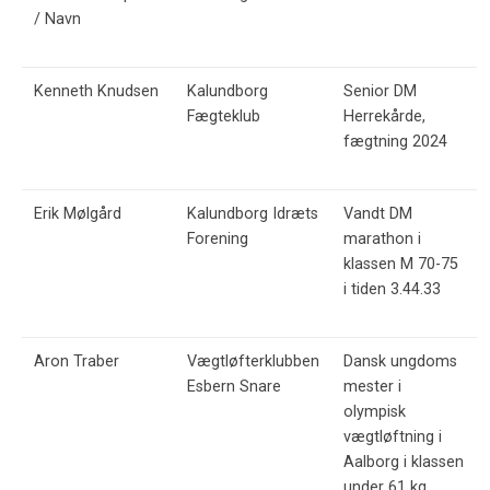
/ Navn
Kenneth Knudsen
Kalundborg
Senior DM
Fægteklub
Herrekårde,
fægtning 2024
Erik Mølgård
Kalundborg Idræts
Vandt DM
Forening
marathon i
klassen M 70-75
i tiden 3.44.33
Aron Traber
Vægtløfterklubben
Dansk ungdoms
Esbern Snare
mester i
olympisk
vægtløftning i
Aalborg i klassen
under 61 kg