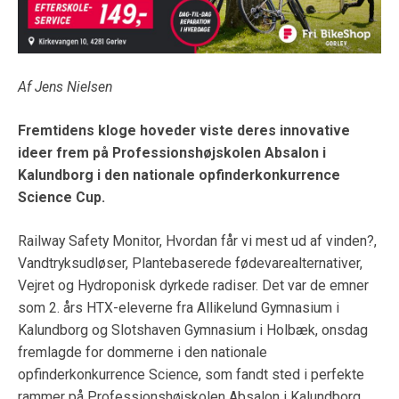
Af Jens Nielsen
Fremtidens kloge hoveder vis
te
deres innovative
ideer frem
p
å
Professionsh
ø
jskolen Absalon i
Kalundborg
i den nationale
opfinderkonkurrence
Science
Cup
.
Railway Safety Monitor, Hvordan får vi mest ud af vinden?,
Vandtryksudløser, Plantebaserede fødevarealternativer,
Vejret og Hydroponisk dyrkede radiser. Det var de emner
som 2. års HTX-eleverne fra Allikelund Gymnasium i
Kalundborg og Slotshaven Gymnasium i Holbæk, onsdag
fremlagde for dommerne i den nationale
opfinderkonkurrence Science, som fandt sted i perfekte
rammer på Professionshøjskolen Absalon i Kalundborg.