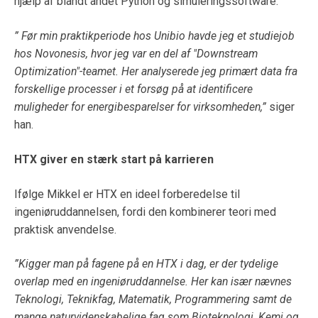
hjælp af blandt andet Python og simuleringssoftware.
”
Før min praktikperiode hos Unibio havde jeg et studiejob
hos Novonesis, hvor jeg var en del af "Downstream
Optimization"-teamet. Her analyserede jeg primært data fra
forskellige processer i et forsøg på at identificere
muligheder for energibesparelser for virksomheden,”
siger
han.
HTX giver en stærk start på karrieren
Ifølge Mikkel er HTX en ideel forberedelse til
ingeniøruddannelsen, fordi den kombinerer teori med
praktisk anvendelse.
”Kigger man på fagene på en HTX i dag, er der tydelige
overlap med en ingeniøruddannelse. Her kan især nævnes
Teknologi, Teknikfag, Matematik, Programmering samt de
mange naturvidenskabelige fag som Bioteknologi, Kemi og