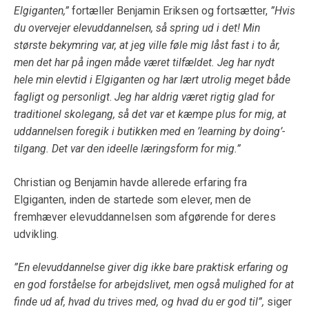
Elgiganten,”
fortæller Benjamin Eriksen og fortsætter,
”Hvis
du overvejer elevuddannelsen, så spring ud i det! Min
største bekymring var, at jeg ville føle mig låst fast i to år,
men det har på ingen måde været tilfældet. Jeg har nydt
hele min elevtid i Elgiganten og har lært utrolig meget både
fagligt og personligt
.
Jeg har aldrig været rigtig glad for
traditionel skolegang, så det var et kæmpe plus for mig, at
uddannelsen foregik i butikken med en ’learning by doing’-
tilgang. Det var den ideelle læringsform for mig.”
Christian og Benjamin havde allerede erfaring fra
Elgiganten, inden de startede som elever, men de
fremhæver elevuddannelsen som afgørende for deres
udvikling.
”En elevuddannelse giver dig ikke bare praktisk erfaring og
en god forståelse for arbejdslivet, men også mulighed for at
finde ud af, hvad du trives med, og hvad du er god til”,
siger