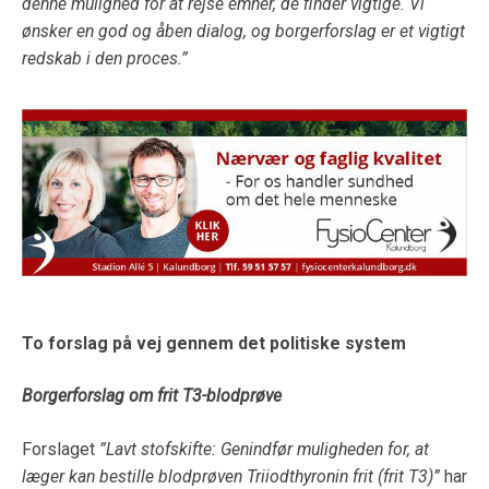
denne mulighed for at rejse emner, de finder vigtige. Vi
ønsker en god og åben dialog, og borgerforslag er et vigtigt
redskab i den proces.”
To forslag på vej gennem det politiske system
Borgerforslag om frit T3-blodprøve
Forslaget
”Lavt stofskifte: Genindfør muligheden for, at
læger kan bestille blodprøven Triiodthyronin frit (frit T3)”
har