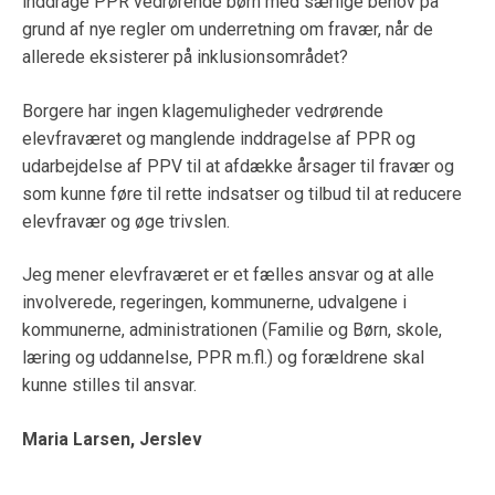
inddrage PPR vedrørende børn med særlige behov på
grund af nye regler om underretning om fravær, når de
allerede eksisterer på inklusionsområdet?
Borgere har ingen klagemuligheder vedrørende
elevfraværet og manglende inddragelse af PPR og
udarbejdelse af PPV til at afdække årsager til fravær og
som kunne føre til rette indsatser og tilbud til at reducere
elevfravær og øge trivslen.
Jeg mener elevfraværet er et fælles ansvar og at alle
involverede, regeringen, kommunerne, udvalgene i
kommunerne, administrationen (Familie og Børn, skole,
læring og uddannelse, PPR m.fl.) og forældrene skal
kunne stilles til ansvar.
Maria Larsen, Jerslev