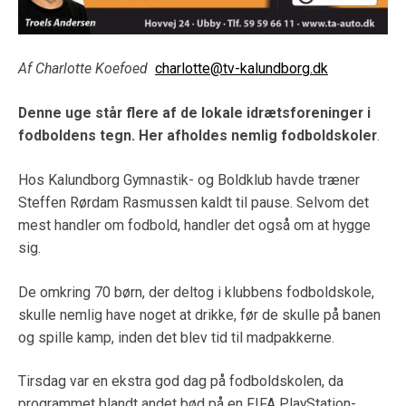
Af Charlotte Koefoed
charlotte@tv-kalundborg.dk
Denne uge står flere af de lokale idrætsforeninger i
fodboldens tegn. Her afholdes nemlig fodboldskoler
.
Hos Kalundborg Gymnastik- og Boldklub havde træner
Steffen Rørdam Rasmussen kaldt til pause. Selvom det
mest handler om fodbold, handler det også om at hygge
sig.
De omkring 70 børn, der deltog i klubbens fodboldskole,
skulle nemlig have noget at drikke, før de skulle på banen
og spille kamp, inden det blev tid til madpakkerne.
Tirsdag var en ekstra god dag på fodboldskolen, da
programmet blandt andet bød på en FIFA PlayStation-