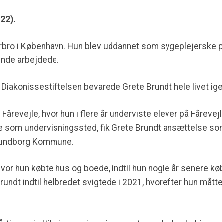
22).
rbro i København. Hun blev uddannet som sygeplejerske p
ende arbejdede.
l Diakonissestiftelsen bevarede Grete Brundt hele livet i
 Fårevejle, hvor hun i flere år underviste elever på Fåreve
e som undervisningssted, fik Grete Brundt ansættelse s
lundborg Kommune.
 hvor hun købte hus og boede, indtil hun nogle år senere k
undt indtil helbredet svigtede i 2021, hvorefter hun mått