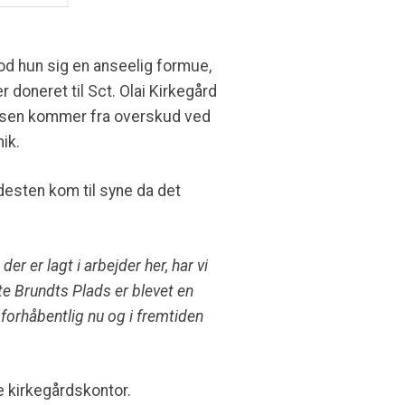
lod hun sig en anseelig formue,
r doneret til Sct. Olai Kirkegård
ladsen kommer fra overskud ved
ik.
esten kom til syne da det
 er lagt i arbejder her, har vi
te Brundts Plads er blevet en
 forhåbentlig nu og i fremtiden
e kirkegårdskontor.