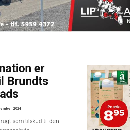
nation er
il Brundts
lads
cember 2024
brugt som tilskud til den