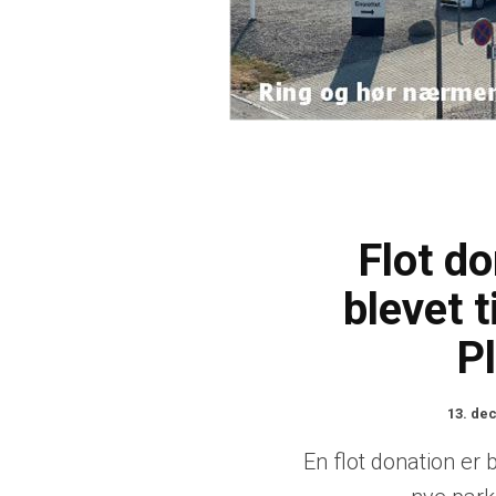
Flot do
blevet t
P
13. de
En flot donation er 