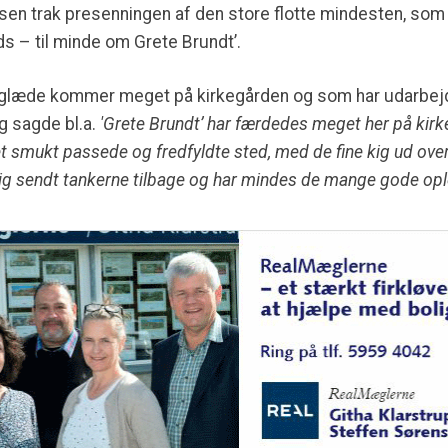
en trak presenningen af den store flotte mindesten, som 
s – til minde om Grete Brundt’.
glæde kommer meget på kirkegården og som har udarbejde
og sagde bl.a.
'Grete Brundt’ har færdedes meget her på kirke
 smukt passede og fredfyldte sted, med de fine kig ud over
g sendt tankerne tilbage og har mindes de mange gode oplev