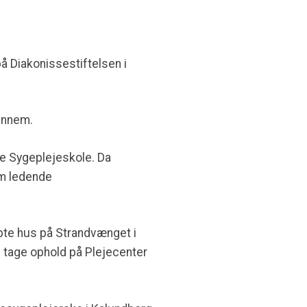
å Diakonissestiftelsen i
gennem.
jle Sygeplejeskole. Da
om ledende
øbte hus på Strandvænget i
e tage ophold på Plejecenter