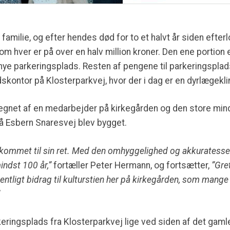
 familie, og efter hendes død for to et halvt år siden efter
som hver er på over en halv million kroner. Den ene portion e
n nye parkeringsplads. Resten af pengene til parkeringsp
dskontor på Klosterparkvej, hvor der i dag er en dyrlægeklin
egnet af en medarbejder på kirkegården og den store mind
 Esbern Snaresvej blev bygget.
kommet til sin ret. Med den omhyggelighed og akkuratesse der
indst 100 år,”
fortæller Peter Hermann, og fortsætter,
”Gre
entligt bidrag til kulturstien her på kirkegården, som mange
rkeringsplads fra Klosterparkvej lige ved siden af det gaml